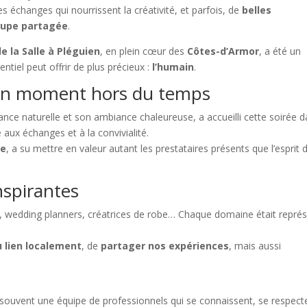
es échanges qui nourrissent la créativité, et parfois, de
belles
coupe partagée
.
e la Salle à Pléguien
, en plein cœur des
Côtes-d’Armor
, a été un
tiel peut offrir de plus précieux :
l’humain
.
 un moment hors du temps
ance naturelle et son ambiance chaleureuse, a accueilli cette soirée 
e aux échanges et à la convivialité.
ne
, a su mettre en valeur autant les prestataires présents que l’esprit 
nspirantes
tes, wedding planners, créatrices de robe… Chaque domaine était repré
u lien localement
, de
partager nos expériences
, mais aussi
 a souvent une équipe de professionnels qui se connaissent, se respect