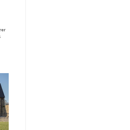
rer
s